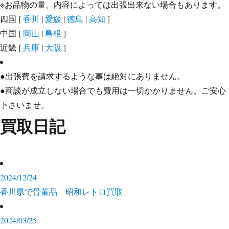
※お品物の量、内容によっては出張出来ない場合もあります。
四国
[
香川
|
愛媛
|
徳島
|
高知
]
中国
[
岡山
|
島根
]
近畿
[
兵庫
|
大阪
]
●出張費を請求するような事は絶対にありません。
●商談が成立しない場合でも費用は一切かかりません。ご安心
下さいませ。
買取日記
2024/12/24
香川県で骨董品 昭和レトロ買取
2024/03/25